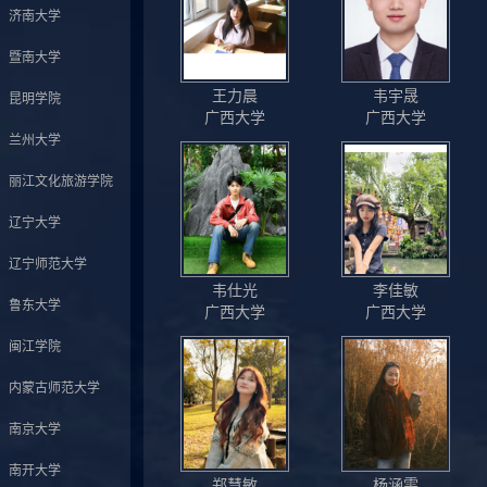
济南大学
暨南大学
王力晨
韦宇晟
昆明学院
广西大学
广西大学
兰州大学
丽江文化旅游学院
辽宁大学
辽宁师范大学
韦仕光
李佳敏
鲁东大学
广西大学
广西大学
闽江学院
内蒙古师范大学
南京大学
南开大学
郑慧敏
杨涵雯