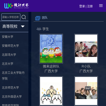
登录
|
注册
团队
高等院校
学生
安徽大学
安徽师范大学
北部湾大学
北京大学
傩来运转队
R小队
广西大学
广西大学
北京工业大学耿丹
学院
北京师范大学
北京外国语大学
楚雄师范学院