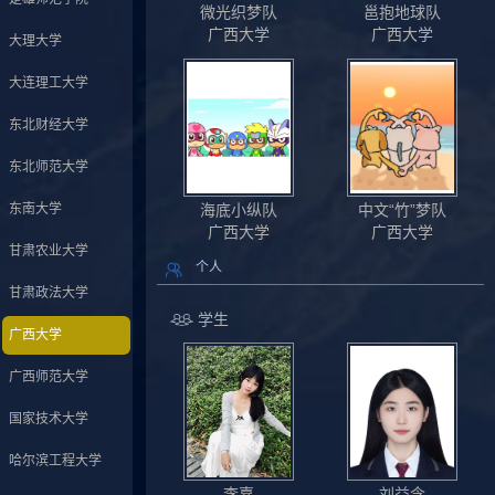
微光织梦队
邕抱地球队
广西大学
广西大学
大理大学
大连理工大学
东北财经大学
东北师范大学
东南大学
海底小纵队
中文“竹”梦队
广西大学
广西大学
甘肃农业大学
个人
甘肃政法大学
学生
广西大学
广西师范大学
国家技术大学
哈尔滨工程大学
李嘉
刘益含