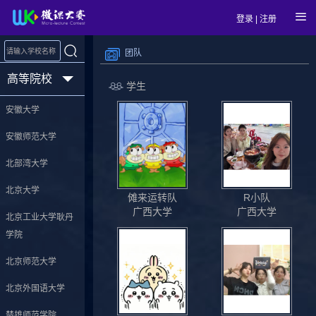
登录
|
注册
团队
高等院校
学生
安徽大学
安徽师范大学
北部湾大学
北京大学
傩来运转队
R小队
广西大学
广西大学
北京工业大学耿丹
学院
北京师范大学
北京外国语大学
楚雄师范学院