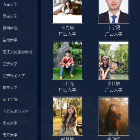
济南大学
暨南大学
王力晨
韦宇晟
昆明学院
广西大学
广西大学
兰州大学
丽江文化旅游学院
辽宁大学
辽宁师范大学
韦仕光
李佳敏
鲁东大学
广西大学
广西大学
闽江学院
内蒙古师范大学
南京大学
南开大学
郑慧敏
杨涵雯