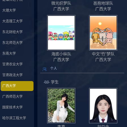
微光织梦队
邕抱地球队
广西大学
广西大学
大理大学
大连理工大学
东北财经大学
东北师范大学
东南大学
海底小纵队
中文“竹”梦队
广西大学
广西大学
甘肃农业大学
个人
甘肃政法大学
学生
广西大学
广西师范大学
国家技术大学
哈尔滨工程大学
李嘉
刘益含